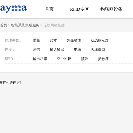
首页
RFID专区
物联网设备
首页
>
智能系统集成服务
> 无线网络搭建
物理参数：
重量
尺寸
外壳材质
状态指示灯
连接：
通信
输入输出
电源
天线端口
RFID：
输出功率
空中协议
频带
灵敏度
没有相关内容!