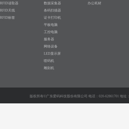
RFID读取器
数据采集器
办公耗材
RFID天线
条码扫描器
RFID标签
证卡打印机
平板电脑
工控电脑
服务器
网络设备
LED显示屏
喷码机
雕刻机
版权所有©广东爱码科技股份有限公司 电话：020-62861701 地