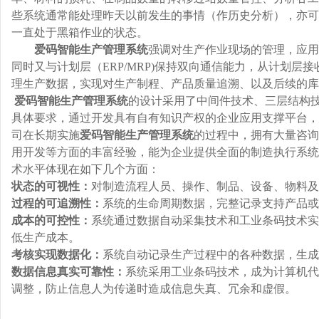
些系统通常能处理昨天以前发生的事情（作历史分析），亦可
一直处于黑箱作业的状态。
爱码
智能
生产管理系统
强调对生产作业现场的管理，应用
同时又与计划层（ERP/MRP)保持双向通信能力，从计划层
理生产数据，实现对生产制程、产品质量追溯、以及后续的库
爱码
智能
生产管理系统
的设计采用了中间件技术、三层结构
具体要求，通过开发具有自有知识产权的企业应用支撑平台，
司在长期实施
爱码
智能
生产管理系统
的过程中，拥有大量咨询
用开发等方面的丰富经验，能为企业提供全面的制造执行系统
术水平体现在如下几个方面：
状态的
可视性：
对制造流程人员、操作、制品、设备、物料及
过程的可追溯性：
系统的生命周期数据，完整记录支持产品或
成本的可控性
：
系统通过数据自动采集技术和工业条码技术实
低生产成本。
考核实现数据化
：
系统自动记录生产过程中的各种数据，生成
数据信息真实可靠
性
：
系统采用工业条码技术，成为计算机代
调整，防止信息人为传递时造成信息失真、冗余和虚假。