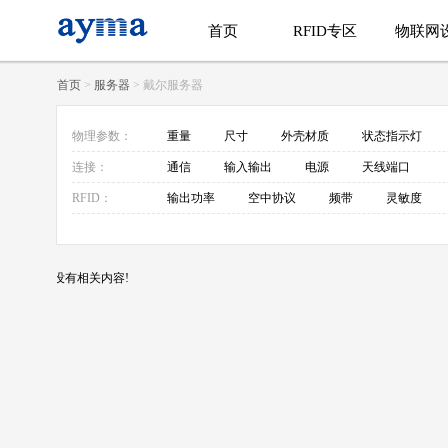
首页
RFID专区
物联网
首页
>
服务器
> 戴尔服务器
物理参数：
重量
尺寸
外壳材质
状态指示灯
连接：
通信
输入输出
电源
天线端口
RFID：
输出功率
空中协议
频带
灵敏度
没有相关内容!