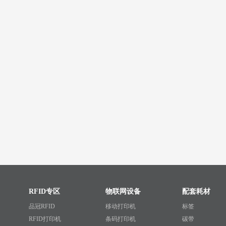
RFID专区
物联网设备
配套耗材
品冠RFID
移动打印机
标签
RFID打印机
条码打印机
碳带